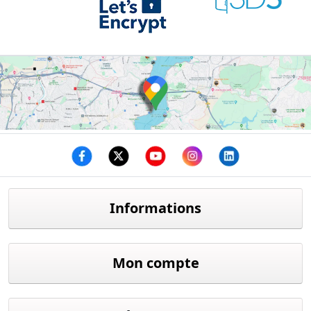
Facebook
twitter
youtube
instagram
linkedin
Informations
Mon compte