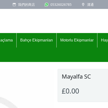
我們的商店
05326026785
溝通
İlaçlama
Bahçe Ekipmanları
Motorlu Ekipmanlar
Hay
Mayalfa SC
£0.00