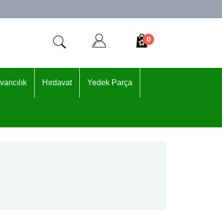
0
vancılık
Hırdavat
Yedek Parça