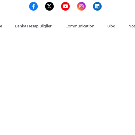
te
Banka Hesap Bilgileri
Communication
Blog
Nos
Mon compte
Commande
Adresses
se : :
Satıkadın, Abdülkadir Cemil, Ahmet Cemil Kırımlı Cd. NO:7/
de l'entreprise : :
03128146785
Téléphone portable : :
0532602
Cadeau de Saint-Valentin
Fleuriste d'Istanbul
İzmir Çi
Fleuriste 24 heures sur 24
s.
Concepti