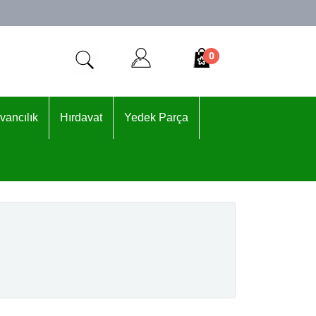
0
vancılık
Hırdavat
Yedek Parça