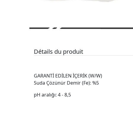
Détails du produit
GARANTİ EDİLEN İÇERİK (W/W)
Suda Çözünür Demir (Fe): %5
pH aralığı: 4 - 8,5