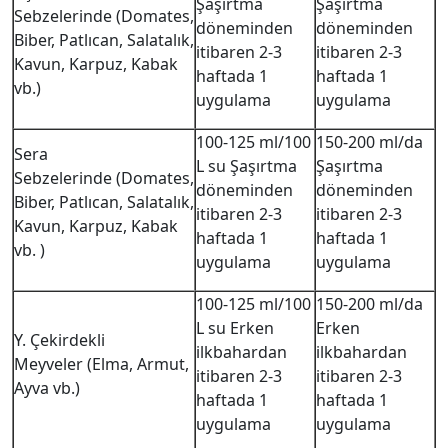
Şaşırtma
Şaşırtma
Sebzelerinde (Domates,
döneminden
döneminden
Biber, Patlıcan, Salatalık,
itibaren 2-3
itibaren 2-3
Kavun, Karpuz, Kabak
haftada 1
haftada 1
vb.)
uygulama
uygulama
100-125 ml/100
150-200 ml/da
Sera
L su Şaşırtma
Şaşırtma
Sebzelerinde (Domates,
döneminden
döneminden
Biber, Patlıcan, Salatalık,
itibaren 2-3
itibaren 2-3
Kavun, Karpuz, Kabak
haftada 1
haftada 1
vb. )
uygulama
uygulama
100-125 ml/100
150-200 ml/da
L su Erken
Erken
Y. Çekirdekli
ilkbahardan
ilkbahardan
Meyveler (Elma, Armut,
itibaren 2-3
itibaren 2-3
Ayva vb.)
haftada 1
haftada 1
uygulama
uygulama