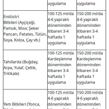
uygulama
uygulama
100-125 ml/da
150-200 ml/da
Endüstri
4-6 yapraklı
4-6 yapraklı
Bitkileri (Ayçiçeği,
döneminden
döneminden
Pamuk, Mısır, Şeker
itibaren 3-4
itibaren 3-4
Pancarı, Patates, Tütün,
haftada 1
haftada 1
Soya, Kolza, Çay vb.)
uygulama
uygulama
100-125 ml/da
150-200 ml/da
Kardeşlenme
Kardeşlenme
Tahıllarda (Buğday,
döneminden
döneminden
Arpa, Yulaf, Çeltik,
itibaren 3-4
itibaren 3-4
Tritikale)
haftada 1
haftada 1
uygulama
uygulama
100-125 ml/da
150-200 ml/da
4-6 yapraklı
4-6 yapraklı
Yem Bitkileri (Yonca,
döneminden
döneminden