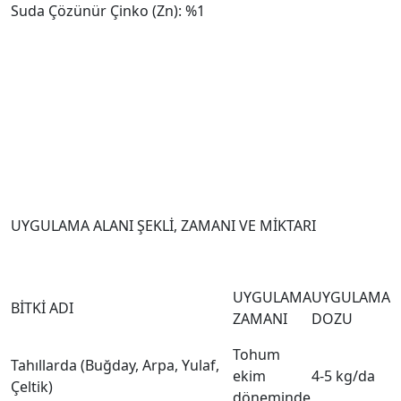
Suda Çözünür Çinko (Zn): %1
UYGULAMA ALANI ŞEKLİ, ZAMANI VE MİKTARI
UYGULAMA
UYGULAMA
BİTKİ ADI
ZAMANI
DOZU
Tohum
Tahıllarda (Buğday, Arpa, Yulaf,
ekim
4-5 kg/da
Çeltik)
döneminde