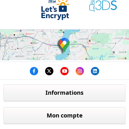
Facebook
twitter
youtube
instagram
linkedin
Informations
Mon compte