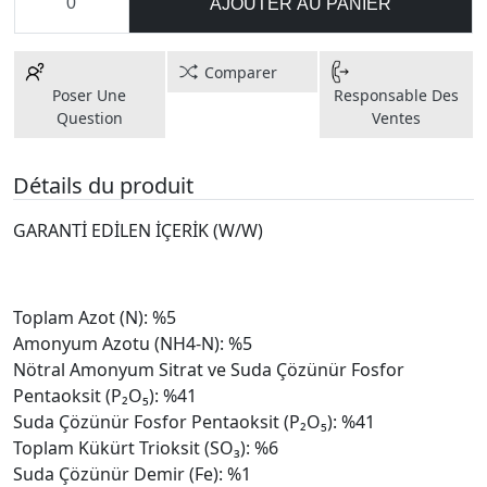
AJOUTER AU PANIER
Comparer
Poser Une
Responsable Des
Question
Ventes
Détails du produit
GARANTİ EDİLEN İÇERİK (W/W)
Toplam Azot (N): %5
Amonyum Azotu (NH4-N): %5
Nötral Amonyum Sitrat ve Suda Çözünür Fosfor
Pentaoksit (P₂O₅): %41
Suda Çözünür Fosfor Pentaoksit (P₂O₅): %41
Toplam Kükürt Trioksit (SO₃): %6
Suda Çözünür Demir (Fe): %1