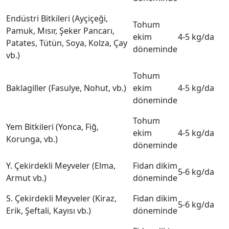
Endüstri Bitkileri (Ayçiçeği,
Tohum
Pamuk, Mısır, Şeker Pancarı,
ekim
4-5 kg/da
Patates, Tütün, Soya, Kolza, Çay
döneminde
vb.)
Tohum
Baklagiller (Fasulye, Nohut, vb.)
ekim
4-5 kg/da
döneminde
Tohum
Yem Bitkileri (Yonca, Fiğ,
ekim
4-5 kg/da
Korunga, vb.)
döneminde
Y. Çekirdekli Meyveler (Elma,
Fidan dikim
5-6 kg/da
Armut vb.)
döneminde
S. Çekirdekli Meyveler (Kiraz,
Fidan dikim
5-6 kg/da
Erik, Şeftali, Kayısı vb.)
döneminde