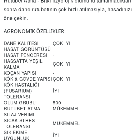
Rutubet Atma - Bitki fizyolojik olumunu tamamladıktan
sonra dane rutubetinin çok hızlı atılmasıyla, hasadınızı
öne çekin.
AGRONOMIK ÖZELLIKLER
DANE KALITESI
ÇOK İYI
HASAT GÖRÜNTÜSÜ
-
HASAT PENCERESI
-
HASSATTA YEŞIL
ÇOK İYI
KALMA
KOÇAN YAPISI
-
KÖK & GÖVDE YAPISI
ÇOK İYI
KÖK HASTALIĞI
(FUSARIUM)
İYI
TOLERANSI
OLUM GRUBU
500
RUTUBET ATMA
MÜKEMMEL
SILAJ VERIMI
-
SICAK STRES
MÜKEMMEL
TOLERANSI
SIK EKIME
İYI
UYGUNLUK