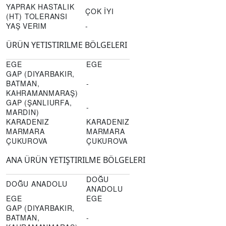
YAPRAK HASTALIK
ÇOK İYI
(HT) TOLERANSI
YAŞ VERIM
-
ÜRÜN YETISTIRILME BÖLGELERI
EGE
EGE
GAP (DIYARBAKIR,
BATMAN,
-
KAHRAMANMARAŞ)
GAP (ŞANLIURFA,
-
MARDIN)
KARADENIZ
KARADENIZ
MARMARA
MARMARA
ÇUKUROVA
ÇUKUROVA
ANA ÜRÜN YETIŞTIRILME BÖLGELERI
DOĞU
DOĞU ANADOLU
ANADOLU
EGE
EGE
GAP (DIYARBAKIR,
BATMAN,
-