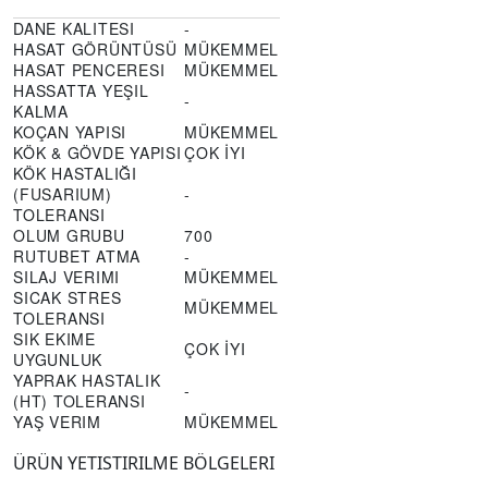
DANE KALITESI
-
HASAT GÖRÜNTÜSÜ
MÜKEMMEL
HASAT PENCERESI
MÜKEMMEL
HASSATTA YEŞIL
-
KALMA
KOÇAN YAPISI
MÜKEMMEL
KÖK & GÖVDE YAPISI
ÇOK İYI
KÖK HASTALIĞI
(FUSARIUM)
-
TOLERANSI
OLUM GRUBU
700
RUTUBET ATMA
-
SILAJ VERIMI
MÜKEMMEL
SICAK STRES
MÜKEMMEL
TOLERANSI
SIK EKIME
ÇOK İYI
UYGUNLUK
YAPRAK HASTALIK
-
(HT) TOLERANSI
YAŞ VERIM
MÜKEMMEL
ÜRÜN YETISTIRILME BÖLGELERI