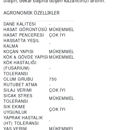
ulaşın, dekar başına düşen kazancınızı arttırın.
AGRONOMIK ÖZELLIKLER
DANE KALITESI
-
HASAT GÖRÜNTÜSÜ
MÜKEMMEL
HASAT PENCERESI
ÇOK İYI
HASSATTA YEŞIL
-
KALMA
KOÇAN YAPISI
MÜKEMMEL
KÖK & GÖVDE YAPISI
MÜKEMMEL
KÖK HASTALIĞI
(FUSARIUM)
-
TOLERANSI
OLUM GRUBU
750
RUTUBET ATMA
-
SILAJ VERIMI
ÇOK İYI
SICAK STRES
MÜKEMMEL
TOLERANSI
SIK EKIME
ÇOK İYI
UYGUNLUK
YAPRAK HASTALIK
-
(HT) TOLERANSI
YAŞ VERIM
MÜKEMMEL