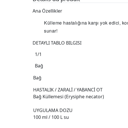
Ana Özellikler
Külleme hastalığına karşı yok edici, k
sunar!
DETAYLI TABLO BILGISI
1/1
Bağ
Bağ
HASTALIK / ZARALİ / YABANCİ OT
Bağ Küllemesi (Erysiphe necator)
UYGULAMA DOZU
100 ml / 100 L su