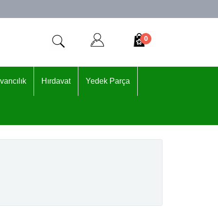
0
vancılık
Hırdavat
Yedek Parça