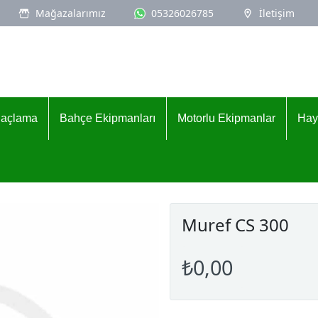
Mağazalarımız
05326026785
İletişim
İlaçlama
Bahçe Ekipmanları
Motorlu Ekipmanlar
Hay
Muref CS 300
₺0,00