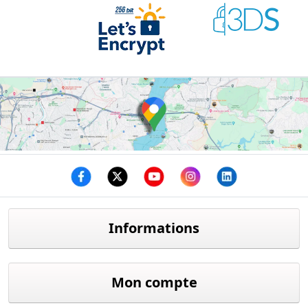
Facebook
twitter
youtube
instagram
linkedin
Informations
Mon compte