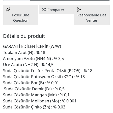
Comparer
Poser Une
Responsable Des
Question
Ventes
Détails du produit
GARANTİ EDİLEN İÇERİK (W/W)
Toplam Azot (N) : % 18
Amonyum Azotu (NH4-N) : % 3,5
Üre Azotu (NH2-N) : % 14,5
Suda Çözünür Fosfor Penta Oksit (P2O5) : % 18
Suda Çözünür Potasyum Oksit (K2O) : % 18
Suda Çözünür Bor (B) : % 0,01
Suda Çözünür Demir (Fe) : % 0,5
Suda Çözünür Mangan (Mn) : % 0,1
Suda Çözünür Molibden (Mo) : % 0,001
Suda Çözünür Çinko (Zn) : % 0,03