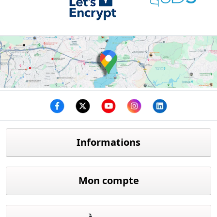
Facebook
twitter
youtube
instagram
linkedin
Informations
Mon compte