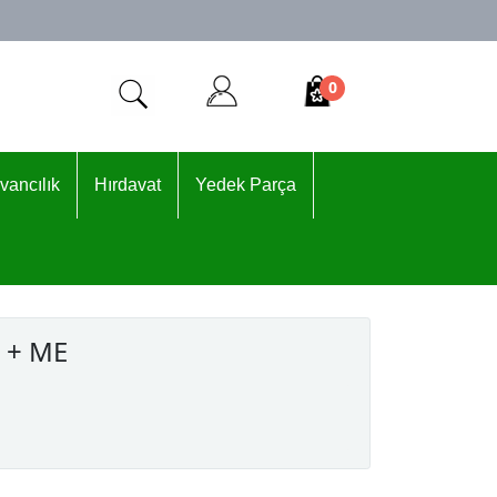
0
vancılık
Hırdavat
Yedek Parça
 + ME