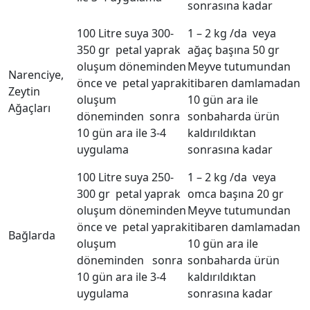
sonrasına kadar
100 Litre suya 300-
1 – 2 kg /da veya
350 gr petal yaprak
ağaç başına 50 gr
oluşum döneminden
Meyve tutumundan
Narenciye,
önce ve petal yaprak
itibaren damlamadan
Zeytin
oluşum
10 gün ara ile
Ağaçları
döneminden sonra
sonbaharda ürün
10 gün ara ile 3-4
kaldırıldıktan
uygulama
sonrasına kadar
100 Litre suya 250-
1 – 2 kg /da veya
300 gr petal yaprak
omca başına 20 gr
oluşum döneminden
Meyve tutumundan
önce ve petal yaprak
itibaren damlamadan
Bağlarda
oluşum
10 gün ara ile
döneminden sonra
sonbaharda ürün
10 gün ara ile 3-4
kaldırıldıktan
uygulama
sonrasına kadar