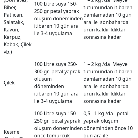
(Domates,
1 – 2 kg /da Meyve
100 Litre suya 150-
Biber,
tutumundan itibaren
250 gr petal yaprak
Patlıcan,
damlamadan 10 gün
oluşum döneminden
Salatalık,
ara ile sonbaharda
itibaren 10 gün ara
Kavun,
ürün kaldırıldıktan
ile 3-4 uygulama
Karpuz,
sonrasına kadar
Kabak, Çilek
vb.)
100 Litre suya 250-
1 – 2 kg /da Meyve
300 gr petal yaprak
tutumundan itibaren
oluşum
damlamadan 10 gün
Çilek
döneminden
ara ile sonbaharda
itibaren 10 gün ara
ürün kaldırıldıktan
ile 3-4 uygulama
sonrasına kadar
100 Litre suya 150-
0,5 - 1 kg /da petal
250 gr petal yaprak
yaprak oluşum
oluşum döneminden
döneminden önce 10
Kesme
önce tomurcuk
gün ara ile