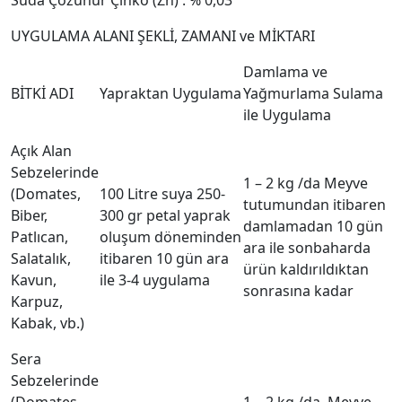
Suda Çözünür Çinko (Zn) : % 0,03
UYGULAMA ALANI ŞEKLİ, ZAMANI ve MİKTARI
Damlama ve
BİTKİ ADI
Yapraktan Uygulama
Yağmurlama Sulama
ile Uygulama
Açık Alan
Sebzelerinde
1 – 2 kg /da Meyve
(Domates,
100 Litre suya 250-
tutumundan itibaren
Biber,
300 gr petal yaprak
damlamadan 10 gün
Patlıcan,
oluşum döneminden
ara ile sonbaharda
Salatalık,
itibaren 10 gün ara
ürün kaldırıldıktan
Kavun,
ile 3-4 uygulama
sonrasına kadar
Karpuz,
Kabak, vb.)
Sera
Sebzelerinde