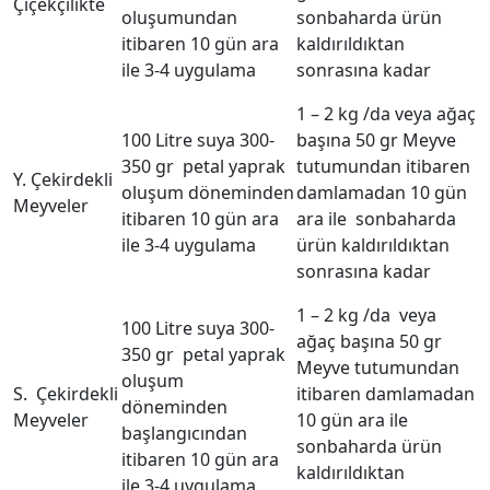
Çiçekçilikte
oluşumundan
sonbaharda ürün
itibaren 10 gün ara
kaldırıldıktan
ile 3-4 uygulama
sonrasına kadar
1 – 2 kg /da veya ağaç
100 Litre suya 300-
başına 50 gr Meyve
350 gr petal yaprak
tutumundan itibaren
Y. Çekirdekli
oluşum döneminden
damlamadan 10 gün
Meyveler
itibaren 10 gün ara
ara ile sonbaharda
ile 3-4 uygulama
ürün kaldırıldıktan
sonrasına kadar
1 – 2 kg /da veya
100 Litre suya 300-
ağaç başına 50 gr
350 gr petal yaprak
Meyve tutumundan
oluşum
S. Çekirdekli
itibaren damlamadan
döneminden
Meyveler
10 gün ara ile
başlangıcından
sonbaharda ürün
itibaren 10 gün ara
kaldırıldıktan
ile 3-4 uygulama