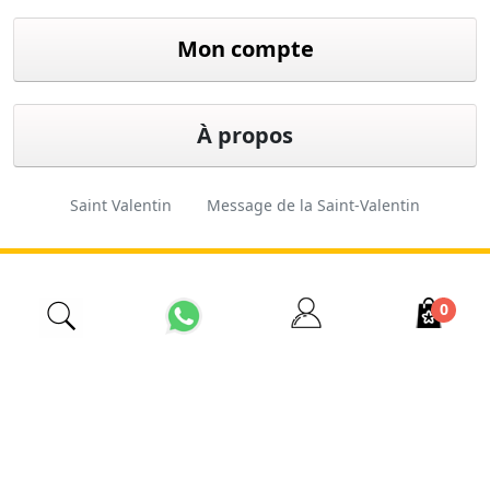
Mon compte
À propos
Saint Valentin
Message de la Saint-Valentin
Cadeau de Saint-Valentin
Fleuriste d'Istanbul
0
İzmir Çiçekçi
Fleuriste pas cher
Ordre des fleurs
Fleuriste 24 heures sur 24
Conception
Ferkas E-
Copyright © 2026 Esas
et logiciels
ticaret
Tarım. Tous droits réservés.