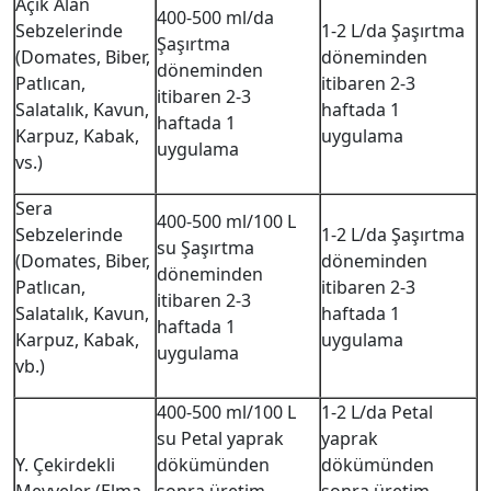
Açık Alan
400-500 ml/da
Sebzelerinde
1-2 L/da Şaşırtma
Şaşırtma
(Domates, Biber,
döneminden
döneminden
Patlıcan,
itibaren 2-3
itibaren 2-3
Salatalık, Kavun,
haftada 1
haftada 1
Karpuz, Kabak,
uygulama
uygulama
vs.)
Sera
400-500 ml/100 L
Sebzelerinde
1-2 L/da Şaşırtma
su Şaşırtma
(Domates, Biber,
döneminden
döneminden
Patlıcan,
itibaren 2-3
itibaren 2-3
Salatalık, Kavun,
haftada 1
haftada 1
Karpuz, Kabak,
uygulama
uygulama
vb.)
400-500 ml/100 L
1-2 L/da Petal
su Petal yaprak
yaprak
Y. Çekirdekli
dökümünden
dökümünden