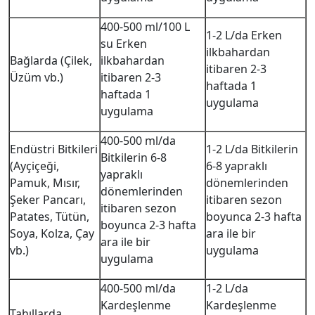
400-500 ml/100 L
1-2 L/da Erken
su Erken
ilkbahardan
Bağlarda (Çilek,
ilkbahardan
itibaren 2-3
Üzüm vb.)
itibaren 2-3
haftada 1
haftada 1
uygulama
uygulama
400-500 ml/da
Endüstri Bitkileri
1-2 L/da Bitkilerin
Bitkilerin 6-8
(Ayçiçeği,
6-8 yapraklı
yapraklı
Pamuk, Mısır,
dönemlerinden
dönemlerinden
Şeker Pancarı,
itibaren sezon
itibaren sezon
Patates, Tütün,
boyunca 2-3 hafta
boyunca 2-3 hafta
Soya, Kolza, Çay
ara ile bir
ara ile bir
vb.)
uygulama
uygulama
400-500 ml/da
1-2 L/da
Kardeşlenme
Kardeşlenme
Tahıllarda