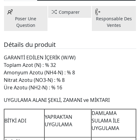
Comparer
Poser Une
Responsable Des
Question
Ventes
Détails du produit
GARANTİ EDİLEN İÇERİK (W/W)
Toplam Azot (N) : % 32
Amonyum Azotu (NH4-N) : % 8
Nitrat Azotu (NO3-N) : % 8
Üre Azotu (NH2-N) : % 16
UYGULAMA ALANI ŞEKLİ, ZAMANI ve MİKTARI
DAMLAMA
YAPRAKTAN
BİTKİ ADI
SULAMA İLE
UYGULAMA
UYGULAMA