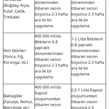
döneminden
döneminden
(Buğday, Arpa,
itibaren sezon
itibaren sezon
Yulaf, Çeltik,
boyunca 2-3 hafta
boyunca 2-3 hafta
Tritikale)
ara ile bir
ara ile bir
uygulama
uygulama
400-500 ml/da
1-2 L/da Bitkilerin
Bitkilerin 6-8
6-8 yapraklı
yapraklı
Yem Bitkileri
dönemlerinden
dönemlerinden
(Yonca, Fiğ,
itibaren sezon
itibaren sezon
Korunga, vb.)
boyunca 2-3 hafta
boyunca 2-3 hafta
ara ile bir
ara ile bir
uygulama
uygulama
400-500 ml/da
0,5-1 L/da Kapsül
Kapsül
Baklagiller
oluşumundan
oluşumundan
(Fasulye, Nohut,
itibaren sezon
itibaren sezon
Mercimek vb.)
boyunca 2-3