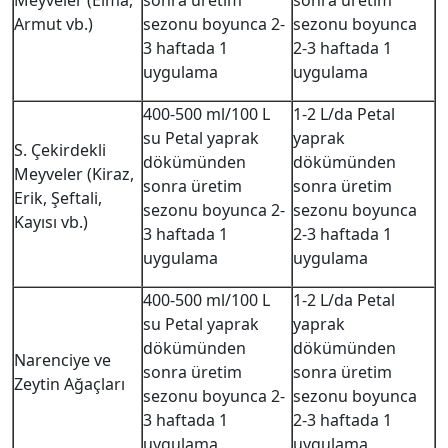
Meyveler (Elma,
sonra üretim
sonra üretim
Armut vb.)
sezonu boyunca 2-
sezonu boyunca
3 haftada 1
2-3 haftada 1
uygulama
uygulama
400-500 ml/100 L
1-2 L/da Petal
su Petal yaprak
yaprak
S. Çekirdekli
dökümünden
dökümünden
Meyveler (Kiraz,
sonra üretim
sonra üretim
Erik, Şeftali,
sezonu boyunca 2-
sezonu boyunca
Kayısı vb.)
3 haftada 1
2-3 haftada 1
uygulama
uygulama
400-500 ml/100 L
1-2 L/da Petal
su Petal yaprak
yaprak
dökümünden
dökümünden
Narenciye ve
sonra üretim
sonra üretim
Zeytin Ağaçları
sezonu boyunca 2-
sezonu boyunca
3 haftada 1
2-3 haftada 1
uygulama
uygulama