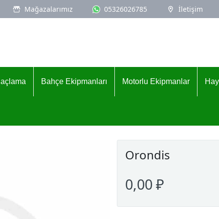
Mağazalarımız
05326026785
İletişim
İlaçlama
Bahçe Ekipmanları
Motorlu Ekipmanlar
Hay
Orondis
0,00 ₽