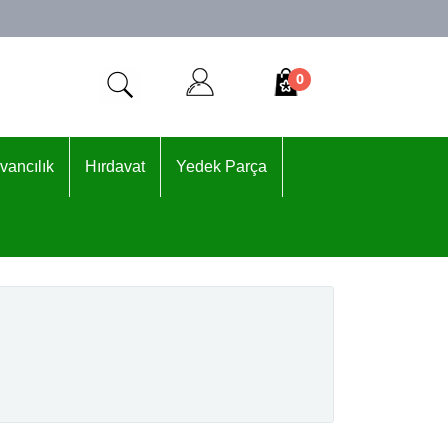
0
vancılık
Hırdavat
Yedek Parça