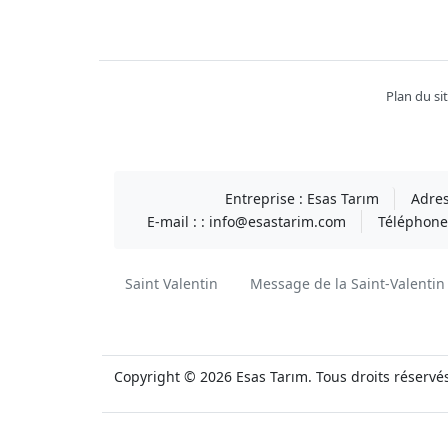
Facebook
twitter
youtube
instagram
linkedin
Plan du si
Entreprise :
Esas Tarım
Adres
E-mail : :
info@esastarim.com
Téléphone 
Saint Valentin
Message de la Saint-Valentin
Copyright © 2026 Esas Tarım. Tous droits réservé