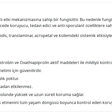
rklı etki mekanizmasına sahip bir fungisittir. Bu nedenle fung
de koruyucu, tedavi edici ve anti-sporulant özelliklere sahi
s, translaminar, acropetal ve ksilemdeki sistemik etkisiyl
strobin ve Oxathiapiprolin aktif maddeleri ile mildiyö kont
etimi için güvenilirdir.
lık yoktur.
madan etkilenmez.
rolünde yüksek ve uzun süreli koruma sağlar.
alık etmenini tüm yaşam döngüsü boyunca kontrol eden koru