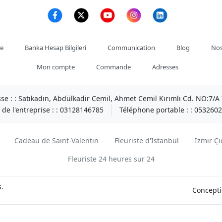
te
Banka Hesap Bilgileri
Communication
Blog
Nos
Mon compte
Commande
Adresses
se : :
Satıkadın, Abdülkadir Cemil, Ahmet Cemil Kırımlı Cd. NO:7/
de l'entreprise : :
03128146785
Téléphone portable : :
0532602
Cadeau de Saint-Valentin
Fleuriste d'Istanbul
İzmir Çi
Fleuriste 24 heures sur 24
s.
Concepti