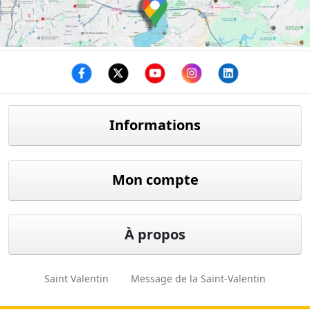
Facebook
twitter
youtube
instagram
linkedin
Informations
Mon compte
À propos
Saint Valentin
Message de la Saint-Valentin