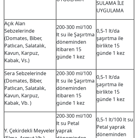
SULAMA İLE
UYGULAMA
Açık Alan
200-300 ml/100
Sebzelerinde
0,5-1 lt/da
lt su ile Şaşırtma
(Domates, Biber,
şaşırtma ile
döneminden
Patlıcan, Salatalık,
birlikte 15
itibaren 15
Kavun, Karpuz,
günde 1 kez
günde 1 kez
Kabak, Vs.)
Sera Sebzelerinde
200-300 ml/100
0,5-1 lt/da
(Domates, Biber,
lt su ile Şaşırtma
şaşırtma ile
Patlıcan, Salatalık,
döneminden
birlikte 15
Kavun, Karpuz,
itibaren 15
günde 1 kez
Kabak, Vb. )
günde 1 kez
200-300 ml/100
0,5-1 lt/100 lt su
lt su Petal
Petal yaprak
Y. Çekirdekli Meyveler
yaprak
döneminden