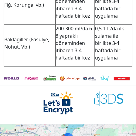
döneminden
birlikte 3-4
Fiğ, Korunga, vb.)
itibaren 3-4
haftada bir
haftada bir kez
uygulama
200-300 ml/da 6-
0,5-1 lt/da ilk
8 yapraklı
sulama ile
Baklagiller (Fasulye,
döneminden
birlikte 3-4
Nohut, Vb.)
itibaren 3-4
haftada bir
haftada bir kez
uygulama