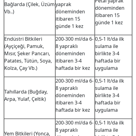
Petal yaprak
Bağlarda (Çilek, Üzüm
yaprak
döneminden
Vb..)
döneminden
itibaren 15
itibaren 15
günde 1 kez
günde 1 kez
Endüstri Bitkileri
200-300 ml/da 6-
0,5-1 lt/da ilk
(Ayçiçeği, Pamuk,
8 yapraklı
sulama ile
Mısır, Şeker Pancarı,
döneminden
birlikte 3-4
Patates, Tütün, Soya,
itibaren 3-4
haftada bir
Kolza, Çay Vb.)
haftada bir kez
uygulama
200-300 ml/da 6-
0,5-1 lt/da ilk
8 yapraklı
sulama ile
Tahıllarda (Buğday,
döneminden
birlikte 3-4
Arpa, Yulaf, Çeltik)
itibaren 3-4
haftada bir
haftada bir kez
uygulama
200-300 ml/da 6-
0,5-1 lt/da ilk
8 yapraklı
sulama ile
Yem Bitkileri (Yonca,