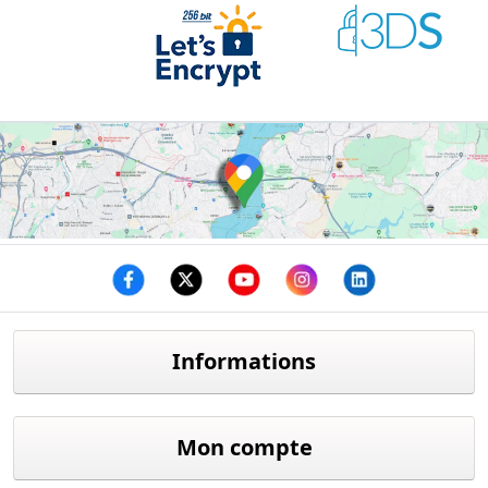
Facebook
twitter
youtube
instagram
linkedin
Informations
Mon compte