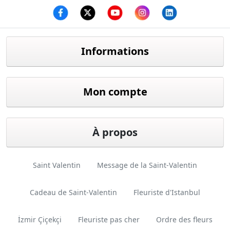
Facebook
twitter
youtube
instagram
linkedin
Informations
Mon compte
À propos
Saint Valentin
Message de la Saint-Valentin
Cadeau de Saint-Valentin
Fleuriste d'Istanbul
İzmir Çiçekçi
Fleuriste pas cher
Ordre des fleurs