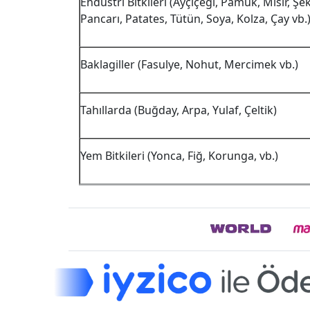
Endüstri Bitkileri (Ayçiçeği, Pamuk, Mısır, Şe
Pancarı, Patates, Tütün, Soya, Kolza, Çay vb.
Baklagiller (Fasulye, Nohut, Mercimek vb.)
Tahıllarda (Buğday, Arpa, Yulaf, Çeltik)
Yem Bitkileri (Yonca, Fiğ, Korunga, vb.)