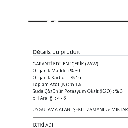
Détails du produit
GARANTİ EDİLEN İÇERİK (W/W)
Organik Madde : % 30
Organik Karbon : % 16
Toplam Azot (N) : % 1,5
Suda Çözünür Potasyum Oksit (K2O) : % 3
pH Aralığı : 4 - 6
UYGULAMA ALANI ŞEKLİ, ZAMANI ve MİKTAR
BİTKİ ADI