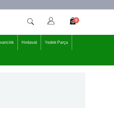
0
vancılık
Hırdavat
Yedek Parça