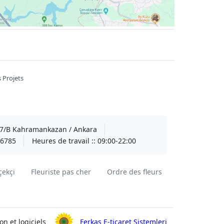
 Projets
A 7/B Kahramankazan / Ankara
6785
Heures de travail ::
09:00-22:00
çekçi
Fleuriste pas cher
Ordre des fleurs
on et logiciels
Ferkas E-ticaret Sistemleri