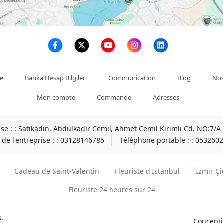
te
Banka Hesap Bilgileri
Communication
Blog
Nos
Mon compte
Commande
Adresses
se : :
Satıkadın, Abdülkadir Cemil, Ahmet Cemil Kırımlı Cd. NO:7/
de l'entreprise : :
03128146785
Téléphone portable : :
0532602
Cadeau de Saint-Valentin
Fleuriste d'Istanbul
İzmir Çi
Fleuriste 24 heures sur 24
s.
Concepti