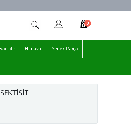
0
vancılık
Hırdavat
Yedek Parça
SEKTİSİT