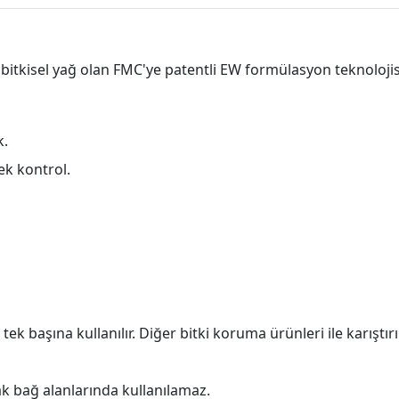
itkisel yağ olan FMC'ye patentli EW formülasyon teknolojisi i
k.
ek kontrol.
ek başına kullanılır. Diğer bitki koruma ürünleri ile karıştı
k bağ alanlarında kullanılamaz.