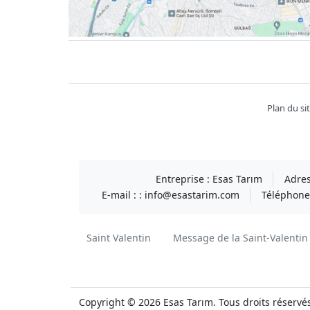
Facebook
twitter
youtube
instagram
linkedin
Plan du si
Entreprise :
Esas Tarım
Adres
E-mail : :
info@esastarim.com
Téléphone 
Saint Valentin
Message de la Saint-Valentin
Copyright © 2026 Esas Tarım. Tous droits réservé