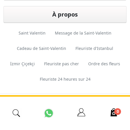
À propos
Saint Valentin
Message de la Saint-Valentin
Cadeau de Saint-Valentin
Fleuriste d'Istanbul
İzmir Çiçekçi
Fleuriste pas cher
Ordre des fleurs
Fleuriste 24 heures sur 24
Conception
Ferkas E-
Copyright © 2026 Esas
et logiciels
ticaret
Tarım. Tous droits réservés.
0
Sistemleri