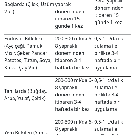
Petal yaprak
Bağlarda (Çilek, Üzüm
yaprak
döneminden
Vb..)
döneminden
itibaren 15
itibaren 15
günde 1 kez
günde 1 kez
Endüstri Bitkileri
200-300 ml/da 6-
0,5-1 lt/da ilk
(Ayçiçeği, Pamuk,
8 yapraklı
sulama ile
Mısır, Şeker Pancarı,
döneminden
birlikte 3-4
Patates, Tütün, Soya,
itibaren 3-4
haftada bir
Kolza, Çay Vb.)
haftada bir kez
uygulama
200-300 ml/da 6-
0,5-1 lt/da ilk
8 yapraklı
sulama ile
Tahıllarda (Buğday,
döneminden
birlikte 3-4
Arpa, Yulaf, Çeltik)
itibaren 3-4
haftada bir
haftada bir kez
uygulama
200-300 ml/da 6-
0,5-1 lt/da ilk
8 yapraklı
sulama ile
Yem Bitkileri (Yonca,