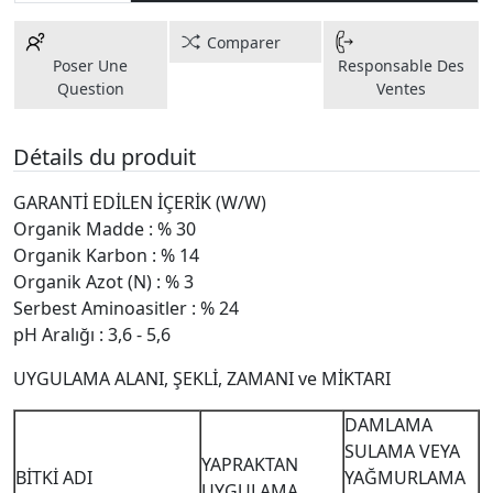
Comparer
Poser Une
Responsable Des
Question
Ventes
Détails du produit
GARANTİ EDİLEN İÇERİK (W/W)
Organik Madde : % 30
Organik Karbon : % 14
Organik Azot (N) : % 3
Serbest Aminoasitler : % 24
pH Aralığı : 3,6 - 5,6
UYGULAMA ALANI, ŞEKLİ, ZAMANI ve MİKTARI
DAMLAMA
SULAMA VEYA
YAPRAKTAN
BİTKİ ADI
YAĞMURLAMA
UYGULAMA