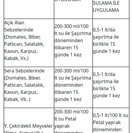
SULAMA İLE
UYGULAMA
Açık Alan
200-300 ml/100
Sebzelerinde
0,5-1 lt/da
lt su ile Şaşırtma
(Domates, Biber,
şaşırtma ile
döneminden
Patlıcan, Salatalık,
birlikte 15
itibaren 15
Kavun, Karpuz,
günde 1 kez
günde 1 kez
Kabak, Vs.)
Sera Sebzelerinde
200-300 ml/100
0,5-1 lt/da
(Domates, Biber,
lt su ile Şaşırtma
şaşırtma ile
Patlıcan, Salatalık,
döneminden
birlikte 15
Kavun, Karpuz,
itibaren 15
günde 1 kez
Kabak, Vb. )
günde 1 kez
200-300 ml/100
0,5-1 lt/100 lt su
lt su Petal
Petal yaprak
Y. Çekirdekli Meyveler
yaprak
döneminden