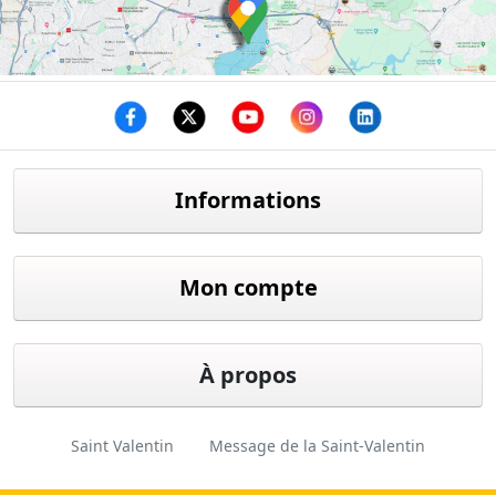
Facebook
twitter
youtube
instagram
linkedin
Informations
Mon compte
À propos
Saint Valentin
Message de la Saint-Valentin