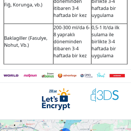
döneminden
birlikte 3-4
Fiğ, Korunga, vb.)
itibaren 3-4
haftada bir
haftada bir kez
uygulama
200-300 ml/da 6-
0,5-1 lt/da ilk
8 yapraklı
sulama ile
Baklagiller (Fasulye,
döneminden
birlikte 3-4
Nohut, Vb.)
itibaren 3-4
haftada bir
haftada bir kez
uygulama