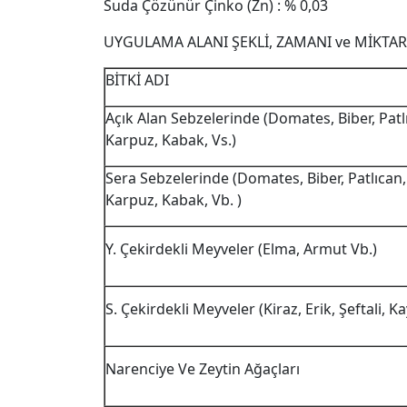
Suda Çözünür Çinko (Zn) : % 0,03
UYGULAMA ALANI ŞEKLİ, ZAMANI ve MİKTAR
BİTKİ ADI
Açık Alan Sebzelerinde (Domates, Biber, Patlı
Karpuz, Kabak, Vs.)
Sera Sebzelerinde (Domates, Biber, Patlıcan, 
Karpuz, Kabak, Vb. )
Y. Çekirdekli Meyveler (Elma, Armut Vb.)
S. Çekirdekli Meyveler (Kiraz, Erik, Şeftali, Ka
Narenciye Ve Zeytin Ağaçları