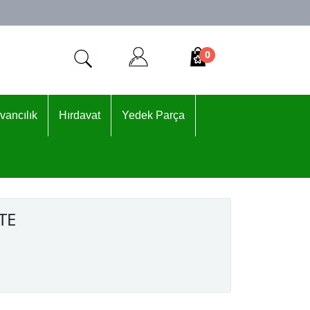
0
vancılık
Hırdavat
Yedek Parça
 TE