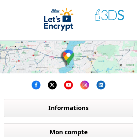
Facebook
twitter
youtube
instagram
linkedin
Informations
Mon compte