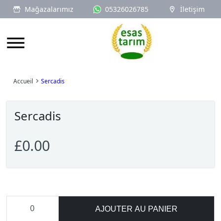
Mağazalarımız
05326026785
İletişim
Logo
Accueil
Sercadis
Sercadis
£0.00
AJOUTER AU PANIER