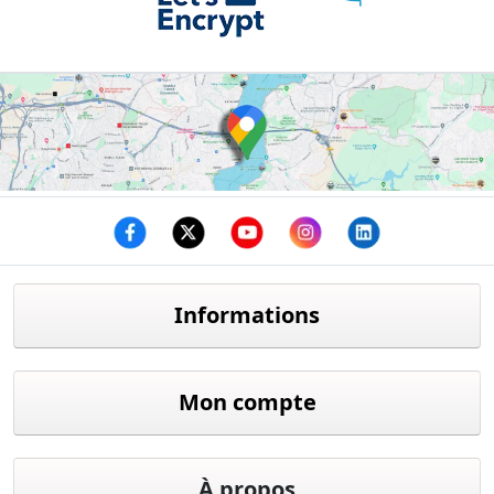
Facebook
twitter
youtube
instagram
linkedin
Informations
Mon compte
À propos