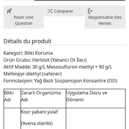
Comparer
Poser Une
Responsable Des
Question
Ventes
Détails du produit
Kategori: Bitki Koruma
Ürün Grubu: Herbisit (Yabancı Ot İlacı)
Aktif Madde: 30 g/L Mesosulfuron-methyl + 90 g/L
Mefenpyr-diethyl (safener)
Formülasyon: Yağ Bazlı Süspansiyon Konsantre (OD)
Bitki
Zararlı Organizma
Uygulama Dozu ve
Adı
Adı
Dönemi
Kısır yabani yulaf
(Avena sterilis)