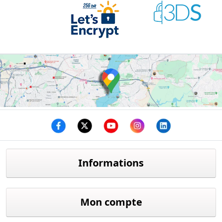
Facebook
twitter
youtube
instagram
linkedin
Informations
Mon compte