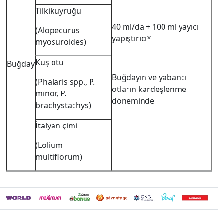
Tilkikuyruğu
40 ml/da + 100 ml yayıcı
(Alopecurus
yapıştırıcı*
myosuroides)
Kuş otu
Buğday
Buğdayın ve yabancı
(Phalaris spp., P.
otların kardeşlenme
minor, P.
döneminde
brachystachys)
İtalyan çimi
(Lolium
multiflorum)