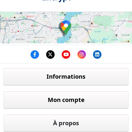
Facebook
twitter
youtube
instagram
linkedin
Informations
Mon compte
À propos