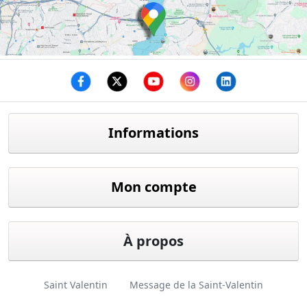
Facebook
twitter
youtube
instagram
linkedin
Informations
Mon compte
À propos
Saint Valentin
Message de la Saint-Valentin