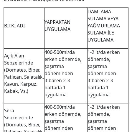
DAMLAMA
SULAMA VEYA
YAPRAKTAN
BİTKİ ADI
YAĞMURLAMA
UYGULAMA
SULAMA İLE
UYGULAMA
400-500ml/da
1-2 lt/da erken
Açık Alan
erken dönemde,
dönemde,
Sebzelerinde
şaşırtma
şaşırtma
(Domates, Biber,
döneminden
döneminden
Patlıcan, Salatalık,
itibaren 2-3
itibaren 2-3
Kavun, Karpuz,
haftada 1
haftada 1
Kabak, Vs.)
uygulama
uygulama
400-500ml/da
1-2 lt/da erken
Sera
erken dönemde,
dönemde,
Sebzelerinde
şaşırtma
şaşırtma
(Domates, Biber,
döneminden
döneminden
Patlıcan, Salatalık,