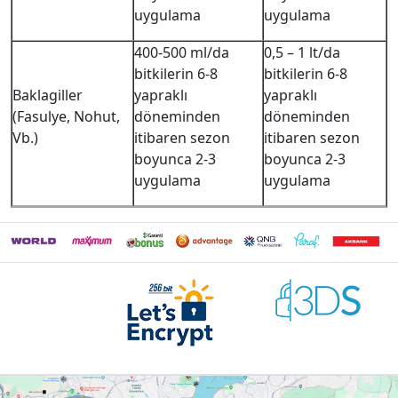
uygulama
uygulama
400-500 ml/da
0,5 – 1 lt/da
bitkilerin 6-8
bitkilerin 6-8
Baklagiller
yapraklı
yapraklı
(Fasulye, Nohut,
döneminden
döneminden
Vb.)
itibaren sezon
itibaren sezon
boyunca 2-3
boyunca 2-3
uygulama
uygulama