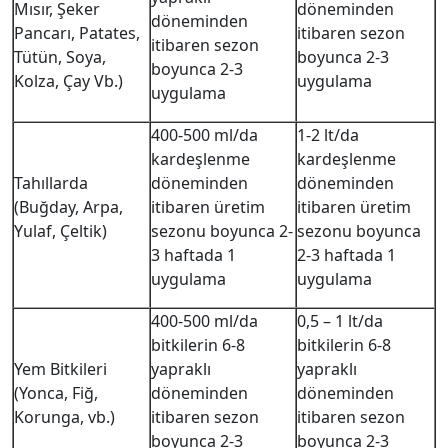
Mısır, Şeker
döneminden
döneminden
Pancarı, Patates,
itibaren sezon
itibaren sezon
Tütün, Soya,
boyunca 2-3
boyunca 2-3
Kolza, Çay Vb.)
uygulama
uygulama
400-500 ml/da
1-2 lt/da
kardeşlenme
kardeşlenme
Tahıllarda
döneminden
döneminden
(Buğday, Arpa,
itibaren üretim
itibaren üretim
Yulaf, Çeltik)
sezonu boyunca 2-
sezonu boyunca
3 haftada 1
2-3 haftada 1
uygulama
uygulama
400-500 ml/da
0,5 – 1 lt/da
bitkilerin 6-8
bitkilerin 6-8
Yem Bitkileri
yapraklı
yapraklı
(Yonca, Fiğ,
döneminden
döneminden
Korunga, vb.)
itibaren sezon
itibaren sezon
boyunca 2-3
boyunca 2-3