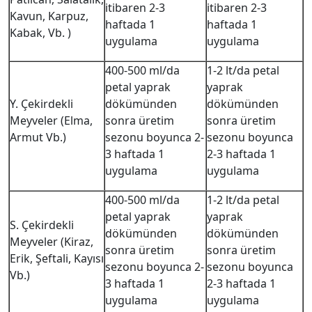
itibaren 2-3
itibaren 2-3
Kavun, Karpuz,
haftada 1
haftada 1
Kabak, Vb. )
uygulama
uygulama
400-500 ml/da
1-2 lt/da petal
petal yaprak
yaprak
Y. Çekirdekli
dökümünden
dökümünden
Meyveler (Elma,
sonra üretim
sonra üretim
Armut Vb.)
sezonu boyunca 2-
sezonu boyunca
3 haftada 1
2-3 haftada 1
uygulama
uygulama
400-500 ml/da
1-2 lt/da petal
petal yaprak
yaprak
S. Çekirdekli
dökümünden
dökümünden
Meyveler (Kiraz,
sonra üretim
sonra üretim
Erik, Şeftali, Kayısı
sezonu boyunca 2-
sezonu boyunca
Vb.)
3 haftada 1
2-3 haftada 1
uygulama
uygulama