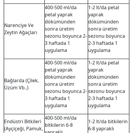
400-500 ml/da
1-2 lt/da petal
petal yaprak
yaprak
dökümünden
dökümünden
Narenciye Ve
sonra üretim
sonra üretim
Zeytin Ağaçları
sezonu boyunca 2-
sezonu boyunca
3 haftada 1
2-3 haftada 1
uygulama
uygulama
400-500 ml/da
1-2 lt/da petal
petal yaprak
yaprak
dökümünden
dökümünden
Bağlarda (Çilek,
sonra üretim
sonra üretim
Üzüm Vb..)
sezonu boyunca 2-
sezonu boyunca
3 haftada 1
2-3 haftada 1
uygulama
uygulama
400-500 ml/da
Endüstri Bitkileri
1-2 lt/da bitkilerin
bitkilerin 6-8
(Ayçiçeği, Pamuk,
6-8 yapraklı
yapraklı