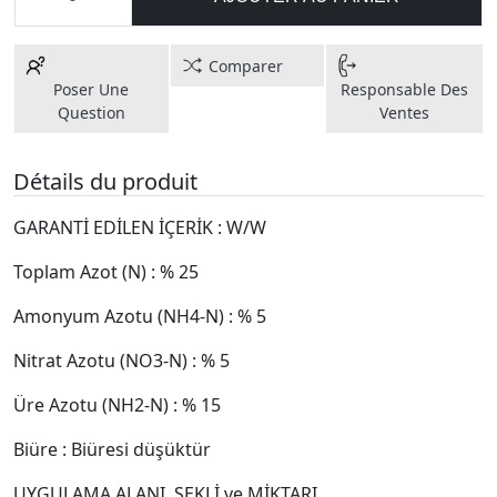
Comparer
Poser Une
Responsable Des
Question
Ventes
Détails du produit
GARANTİ EDİLEN İÇERİK : W/W
Toplam Azot (N) : % 25
Amonyum Azotu (NH4-N) : % 5
Nitrat Azotu (NO3-N) : % 5
Üre Azotu (NH2-N) : % 15
Biüre : Biüresi düşüktür
UYGULAMA ALANI, ŞEKLİ ve MİKTARI