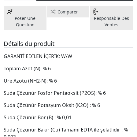
Comparer
Poser Une
Responsable Des
Question
Ventes
Détails du produit
GARANTİ EDİLEN İÇERİK: W/W
Toplam Azot (N): % 6
Üre Azotu (NH2-N): % 6
Suda Çözünür Fosfor Pentaoksit (P2O5): % 6
Suda Çözünür Potasyum Oksit (K2O) : % 6
Suda Çözünür Bor (B) : % 0,01
Suda Çözünür Bakır (Cu) Tamamı EDTA ile şelatlıdır : %