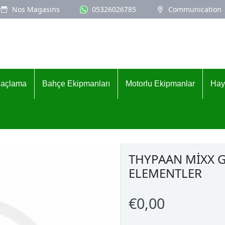
Nos Magasins
05326026785
Communication
İlaçlama
Bahçe Ekipmanları
Motorlu Ekipmanlar
Hay
THYPAAN MİXX 
ELEMENTLER
€0,00