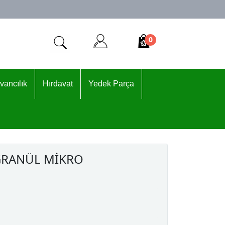
0
vancılık
Hırdavat
Yedek Parça
GRANÜL MİKRO