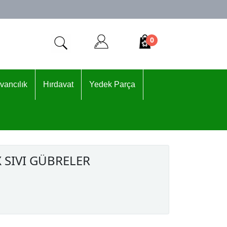
0
vancılık
Hırdavat
Yedek Parça
 SIVI GÜBRELER