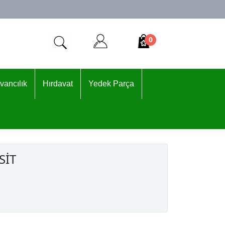
0
vancılık
Hırdavat
Yedek Parça
SİT