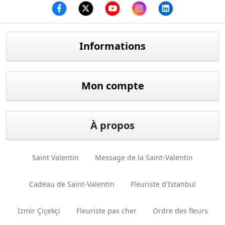
Facebook
twitter
youtube
instagram
linkedin
Informations
Mon compte
À propos
Saint Valentin
Message de la Saint-Valentin
Cadeau de Saint-Valentin
Fleuriste d'Istanbul
İzmir Çiçekçi
Fleuriste pas cher
Ordre des fleurs