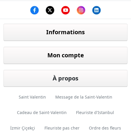
Facebook
twitter
youtube
instagram
linkedin
Informations
Mon compte
À propos
Saint Valentin
Message de la Saint-Valentin
Cadeau de Saint-Valentin
Fleuriste d'Istanbul
İzmir Çiçekçi
Fleuriste pas cher
Ordre des fleurs